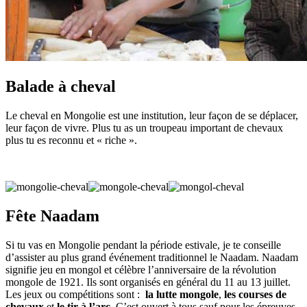
Balade à cheval
Le cheval en Mongolie est une institution, leur façon de se déplacer,
leur façon de vivre. Plus tu as un troupeau important de chevaux
plus tu es reconnu et « riche ».
Fête Naadam
Si tu vas en Mongolie pendant la période estivale, je te conseille
d’assister au plus grand événement traditionnel le Naadam. Naadam
signifie jeu en mongol et célèbre l’anniversaire de la révolution
mongole de 1921. Ils sont organisés en général du 11 au 13 juillet.
Les jeux ou compétitions sont :
la lutte mongole
,
les courses de
chevaux
et
le tir à l’arc
. C’est ouvert à tous sauf pour les épreuves