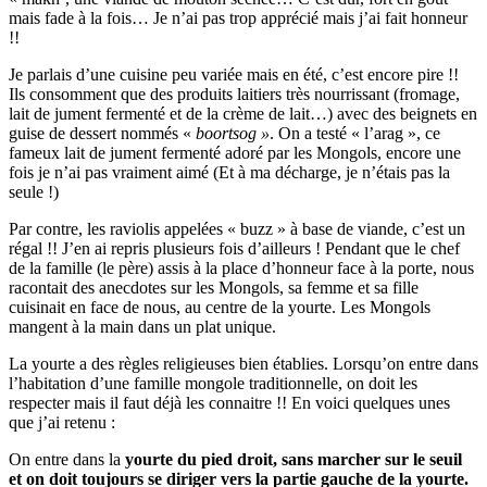
mais fade à la fois… Je n’ai pas trop apprécié mais j’ai fait honneur
!!
Je parlais d’une cuisine peu variée mais en été, c’est encore pire !!
Ils consomment que des produits laitiers très nourrissant (fromage,
lait de jument fermenté et de la crème de lait…) avec des beignets en
guise de dessert nommés «
boortsog »
. On a testé « l’arag », ce
fameux lait de jument fermenté adoré par les Mongols, encore une
fois je n’ai pas vraiment aimé (Et à ma décharge, je n’étais pas la
seule !)
Par contre, les raviolis appelées « buzz » à base de viande, c’est un
régal !! J’en ai repris plusieurs fois d’ailleurs ! Pendant que le chef
de la famille (le père) assis à la place d’honneur face à la porte, nous
racontait des anecdotes sur les Mongols, sa femme et sa fille
cuisinait en face de nous, au centre de la yourte. Les Mongols
mangent à la main dans un plat unique.
La yourte a des règles religieuses bien établies. Lorsqu’on entre dans
l’habitation d’une famille mongole traditionnelle, on doit les
respecter mais il faut déjà les connaitre !! En voici quelques unes
que j’ai retenu :
On entre dans la
yourte du pied droit, sans marcher sur le seuil
et on doit toujours se diriger
vers la partie gauche de la yourte.