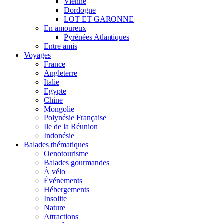
Vienne
Dordogne
LOT ET GARONNE
En amoureux
Pyrénées Atlantiques
Entre amis
Voyages
France
Angleterre
Italie
Egypte
Chine
Mongolie
Polynésie Française
Ile de la Réunion
Indonésie
Balades thématiques
Oenotourisme
Balades gourmandes
À vélo
Événements
Hébergements
Insolite
Nature
Attractions