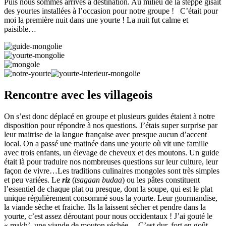
Puis nous sommes arrivés à destination. Au milieu de la steppe gisait
des yourtes installées à l’occasion pour notre groupe ! C’était pour
moi la première nuit dans une yourte ! La nuit fut calme et
paisible…
Rencontre avec les villageois
On s’est donc déplacé en groupe et plusieurs guides étaient à notre
disposition pour répondre à nos questions. J’étais super surprise par
leur maitrise de la langue française avec presque aucun d’accent
local. On a passé une matinée dans une yourte où vit une famille
avec trois enfants, un élevage de cheveux et des moutons. Un guide
était là pour traduire nos nombreuses questions sur leur culture, leur
façon de vivre…Les traditions culinaires mongoles sont très simples
et peu variées. Le
riz
(
tsagaan budaa
) ou les pâtes constituent
l’essentiel de chaque plat ou presque, dont la soupe, qui est le plat
unique régulièrement consommé sous la yourte. Leur gourmandise,
la viande sèche et fraiche. Ils la laissent sécher et pendre dans la
yourte, c’est assez déroutant pour nous occidentaux ! J’ai gouté le
« makh’, une viande de mouton séchée… C’est dur, fort en goût