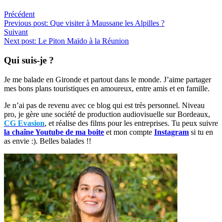
Précédent
Previous post:
Que visiter à Maussane les Alpilles ?
Suivant
Next post:
Le Piton Maïdo à la Réunion
Qui suis-je ?
Je me balade en Gironde et partout dans le monde. J’aime partager
mes bons plans touristiques en amoureux, entre amis et en famille.
Je n’ai pas de revenu avec ce blog qui est très personnel. Niveau
pro, je gère une société de production audiovisuelle sur Bordeaux,
CG Evasion
, et réalise des films pour les entreprises. Tu peux suivre
la chaîne Youtube de ma boite
et mon compte
Instagram
si tu en
as envie :). Belles balades !!