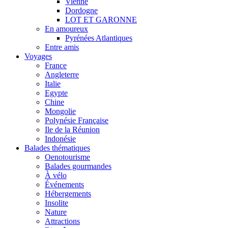
Vienne
Dordogne
LOT ET GARONNE
En amoureux
Pyrénées Atlantiques
Entre amis
Voyages
France
Angleterre
Italie
Egypte
Chine
Mongolie
Polynésie Française
Ile de la Réunion
Indonésie
Balades thématiques
Oenotourisme
Balades gourmandes
À vélo
Événements
Hébergements
Insolite
Nature
Attractions