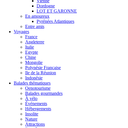
Vienne
Dordogne
LOT ET GARONNE
En amoureux
Pyrénées Atlantiques
Entre amis
Voyages
France
Angleterre
Italie
Egypte
Chine
Mongolie
Polynésie Française
Ile de la Réunion
Indonésie
Balades thématiques
Oenotourisme
Balades gourmandes
À vélo
Événements
Hébergements
Insolite
Nature
Attractions