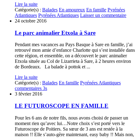
Lire la suite
Catégorie(s) :
Balades
En amoureux
En famille
Pyrénées
Atlantiques
Pyrénées Atlantiques
Laisser un commentaire
24 octobre 2016
Le parc animalier Etxola à Sare
Pendant mes vacances au Pays Basque à Sare en famille, j’ai
retrouvé mon amie d’enfance Charlotte qui s’est installée dans
cette région, et ensemble, on a découvert le parc animalier
Etxola située au Col de Lizarrieta à Sare, à 2 heures environ
de Bordeaux. La balade à pottok et ...
Lire la suite
Catégorie(s) :
Balades
En famille
Pyrénées Atlantiques
commentaires 3s
3 février 2016
LE FUTUROSCOPE EN FAMILLE
Pour les 6 ans de notre fils, nous avons choisi de passer un
moment rien qu’avec lui…Notre choix s’est porté vers le
Futuroscope de Poitiers. Sa sœur de 3 ans est restée à la
maison !! Elle s’auto-gère maintenant, easy baby !! Mais non,