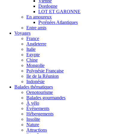
Vienne
Dordogne
LOT ET GARONNE
En amoureux
Pyrénées Atlantiques
Entre amis
Voyages
France
Angleterre
Italie
Egypte
Chine
Mongolie
Polynésie Française
Ile de la Réunion
Indonésie
Balades thématiques
Oenotourisme
Balades gourmandes
À vélo
Événements
Hébergements
Insolite
Nature
Attractions