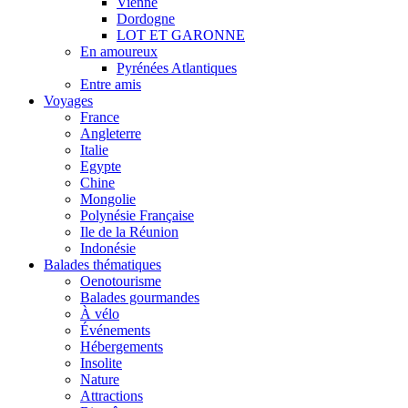
Vienne
Dordogne
LOT ET GARONNE
En amoureux
Pyrénées Atlantiques
Entre amis
Voyages
France
Angleterre
Italie
Egypte
Chine
Mongolie
Polynésie Française
Ile de la Réunion
Indonésie
Balades thématiques
Oenotourisme
Balades gourmandes
À vélo
Événements
Hébergements
Insolite
Nature
Attractions