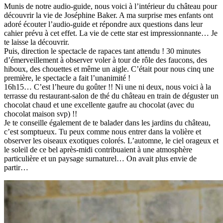
Munis de notre audio-guide, nous voici à l’intérieur du château pour
découvrir la vie de Joséphine Baker. A ma surprise mes enfants ont
adoré écouter l’audio-guide et répondre aux questions dans leur
cahier prévu à cet effet. La vie de cette star est impressionnante… Je
te laisse la découvrir.
Puis, direction le spectacle de rapaces tant attendu ! 30 minutes
d’émerveillement à observer voler à tour de rôle des faucons, des
hiboux, des chouettes et même un aigle. C’était pour nous cinq une
première, le spectacle a fait l’unanimité !
16h15… C’est l’heure du goûter !! Ni une ni deux, nous voici à la
terrasse du restaurant-salon de thé du château en train de déguster un
chocolat chaud et une excellente gaufre au chocolat (avec du
chocolat maison svp) !!
Je te conseille également de te balader dans les jardins du château,
c’est somptueux. Tu peux comme nous entrer dans la volière et
observer les oiseaux exotiques colorés. L’automne, le ciel orageux et
le soleil de ce bel après-midi contribuaient à une atmosphère
particulière et un paysage surnaturel… On avait plus envie de
partir…