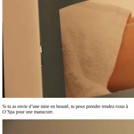
Si tu as envie d’une mise en beauté, tu peux prendre rendez-vous à
O’Spa pour une manucure.