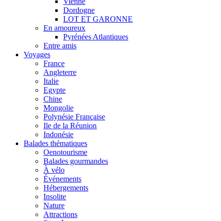
Vienne
Dordogne
LOT ET GARONNE
En amoureux
Pyrénées Atlantiques
Entre amis
Voyages
France
Angleterre
Italie
Egypte
Chine
Mongolie
Polynésie Française
Ile de la Réunion
Indonésie
Balades thématiques
Oenotourisme
Balades gourmandes
À vélo
Événements
Hébergements
Insolite
Nature
Attractions