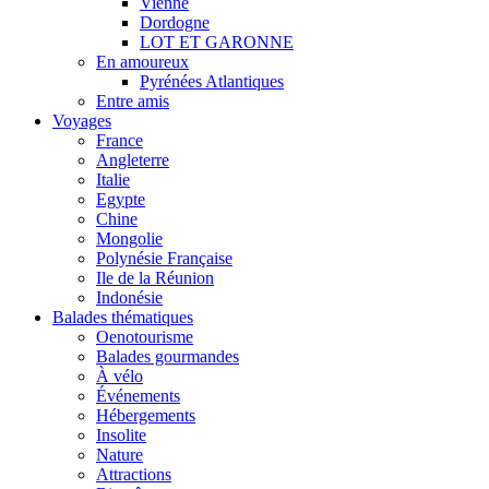
Vienne
Dordogne
LOT ET GARONNE
En amoureux
Pyrénées Atlantiques
Entre amis
Voyages
France
Angleterre
Italie
Egypte
Chine
Mongolie
Polynésie Française
Ile de la Réunion
Indonésie
Balades thématiques
Oenotourisme
Balades gourmandes
À vélo
Événements
Hébergements
Insolite
Nature
Attractions