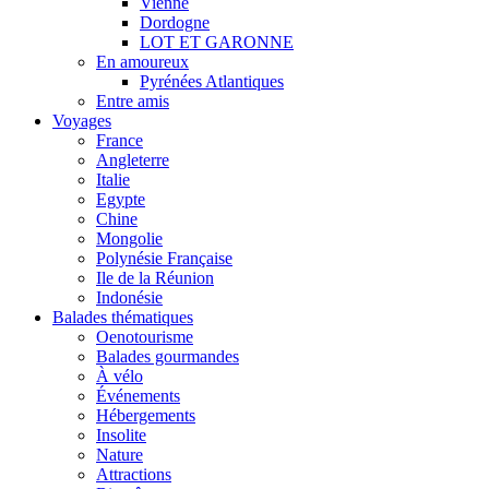
Vienne
Dordogne
LOT ET GARONNE
En amoureux
Pyrénées Atlantiques
Entre amis
Voyages
France
Angleterre
Italie
Egypte
Chine
Mongolie
Polynésie Française
Ile de la Réunion
Indonésie
Balades thématiques
Oenotourisme
Balades gourmandes
À vélo
Événements
Hébergements
Insolite
Nature
Attractions