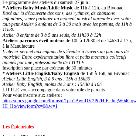
Le programme des ateliers du samedi 27 juin :
* Ateliers Baby Music/Little Music
de 11h à 12h, au Bivouac
Basé sur la découverte des sons, des rythmes, de chansons
enfantines, venez partager un moment musical agréable avec votre
tout-petit.
Atelier 6 enfants de 3 à 30 mois avec les parents, de 11h à
11h30
Atelier 8 enfants de 3 à 5 ans seuls, de 11h30 à 12h
Ateliers parcours éveil moteur
de 10h à 12h30 et de 14h30 à 17h,
à la Manufacture
L’atelier permet aux enfants de s’éveiller à travers un parcours de
motricité. Entre expérimentation libre et petits moments collectifs
animés par une professionnelle de LITTLE
Inscription sur place par créneau de 30 minutes
* Ateliers Little English/Baby English
de 15h à 16h, au Bivouac
Atelier Little English, 3 à 5 ans : 15h à 15h30
Atelier Baby English, moins de 3 ans : 15h30 à 16h
LITTLE vous accompagne dans votre rôle de parents
Pour vous inscrire aux ateliers :
https://docs.google.com/forms/d/1pta1BwuDV2Pt2HiE_JngW04Gqs
HI_Ho/viewform?c=0&w=1
Les Épicuriales