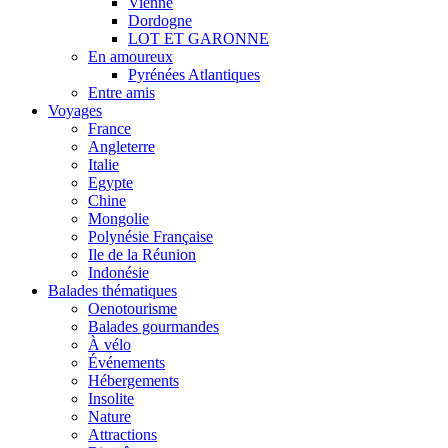
Vienne
Dordogne
LOT ET GARONNE
En amoureux
Pyrénées Atlantiques
Entre amis
Voyages
France
Angleterre
Italie
Egypte
Chine
Mongolie
Polynésie Française
Ile de la Réunion
Indonésie
Balades thématiques
Oenotourisme
Balades gourmandes
À vélo
Événements
Hébergements
Insolite
Nature
Attractions