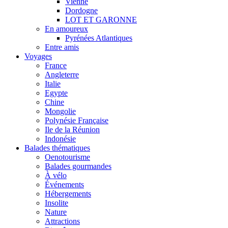
Vienne
Dordogne
LOT ET GARONNE
En amoureux
Pyrénées Atlantiques
Entre amis
Voyages
France
Angleterre
Italie
Egypte
Chine
Mongolie
Polynésie Française
Ile de la Réunion
Indonésie
Balades thématiques
Oenotourisme
Balades gourmandes
À vélo
Événements
Hébergements
Insolite
Nature
Attractions