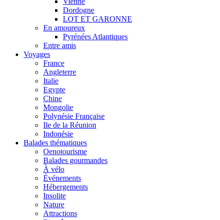
Vienne
Dordogne
LOT ET GARONNE
En amoureux
Pyrénées Atlantiques
Entre amis
Voyages
France
Angleterre
Italie
Egypte
Chine
Mongolie
Polynésie Française
Ile de la Réunion
Indonésie
Balades thématiques
Oenotourisme
Balades gourmandes
À vélo
Événements
Hébergements
Insolite
Nature
Attractions